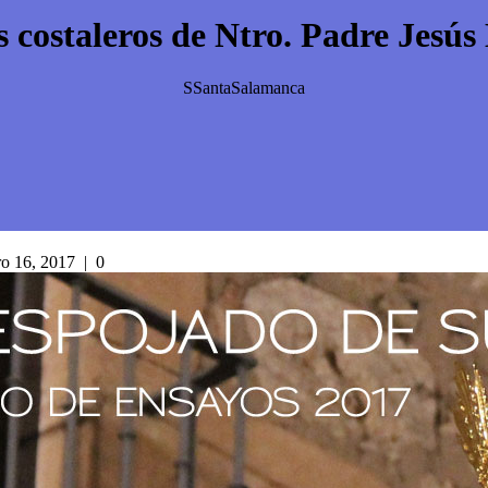
s costaleros de Ntro. Padre Jesús
SSantaSalamanca
ro 16, 2017
|
0