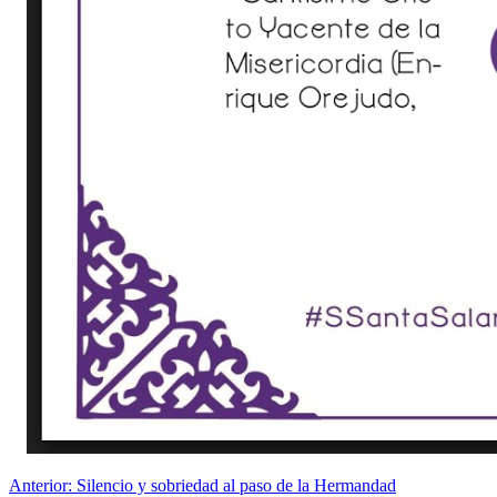
Navegación
Entrada
Anterior:
Silencio y sobriedad al paso de la Hermandad