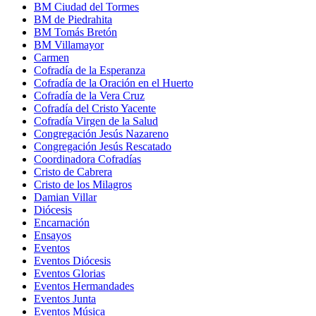
BM Ciudad del Tormes
BM de Piedrahita
BM Tomás Bretón
BM Villamayor
Carmen
Cofradía de la Esperanza
Cofradía de la Oración en el Huerto
Cofradía de la Vera Cruz
Cofradía del Cristo Yacente
Cofradía Virgen de la Salud
Congregación Jesús Nazareno
Congregación Jesús Rescatado
Coordinadora Cofradías
Cristo de Cabrera
Cristo de los Milagros
Damian Villar
Diócesis
Encarnación
Ensayos
Eventos
Eventos Diócesis
Eventos Glorias
Eventos Hermandades
Eventos Junta
Eventos Música