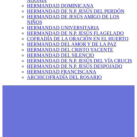
AGONÍA
HERMANDAD DOMINICANA
HERMANDAD DE N.P. JESÚS DEL PERDÓN
HERMANDAD DE JESÚS AMIGO DE LOS
NIÑOS
HERMANDAD UNIVERSITARIA
HERMANDAD DE N.P. JESÚS FLAGELADO
COFRADÍA DE LA ORACIÓN EN EL HUERTO
HERMANDAD DEL AMOR Y DE LA PAZ
HERMANDAD DEL CRISTO YACENTE
HERMANDAD DEL SILENCIO
HERMANDAD DE N.P. JESÚS DEL VÍA CRUCIS
HERMANDAD DE N.P. JESÚS DESPOJADO
HERMANDAD FRANCISCANA
ARCHICOFRADÍA DEL ROSARIO